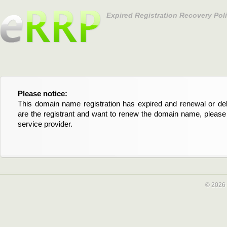
Expired Registration Recovery Pol
Please notice:
Bitte beachten Sie:
This domain name registration has expired and renewal or dele
Diese Domainregistrierung ist abgelaufen und die Verläng
are the registrant and want to renew the domain name, please 
Domain stehen an. Wenn Sie der Registrant sind und di
service provider.
verlängern möchten, kontaktieren Sie bitte Ihren Service-Provid
© 2026